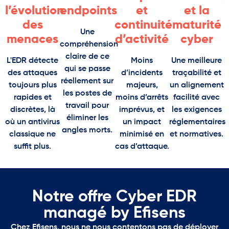
l’évolution
endpoints
et
et la
des
continuité
maturité
Une
menaces
d’activité
cyber
compréhension
claire de ce
L'EDR détecte
Moins
Une meilleure
qui se passe
des attaques
d’incidents
traçabilité et
réellement sur
toujours plus
majeurs,
un alignement
les postes de
rapides et
moins d’arrêts
facilité avec
travail pour
discrètes, là
imprévus, et
les exigences
éliminer les
où un antivirus
un impact
réglementaires
angles morts.
classique ne
minimisé en
et normatives.
suffit plus.
cas d’attaque.
Notre offre Cyber EDR
managé by Efisens
Chez Efisens, nous ne nous contentons pas de déployer