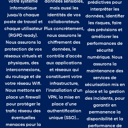
votre système
données sensibles,
prédictives pour
informatique
mais aussi les
interprêter les
jusqu’à chaque
identités de vos
données, identifier
poste de travail et
collaborateurs.
les risques, faire
chaque utilisateur
Plus concrètement,
des prévisions et
(RGPD ready).
nous assurons le
améliorer les
Nous assurons la
chiffrement des
performances de
protection de vos
données, le
sécurité
réseaux virtuels et
contrôle d’accès
numérique. Nous
physiques, des
aux applications
assurons la
interconnexions,
et réseaux qui
maintenance des
du routage et de
constituent votre
services de
votre réseau Wifi.
infrastructure,
sécurisation mis en
Nous mettons en
l’installation d’un
place et la gestion
place un firewall
VPN, la mise en
des incidents, pour
pour protéger le
place d’une
garantir en
trafic réseau des
authentification
permanence la
éventuelles
unique (SSO)…
disponibilité et la
menaces pour la
performance de