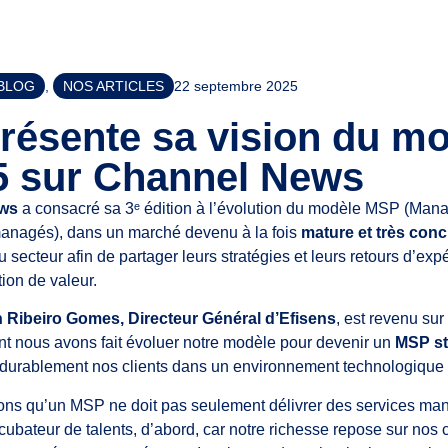
BLOG
,
NOS ARTICLES
22 septembre 2025
présente sa vision du m
 sur Channel News
ws
a consacré sa 3ᵉ édition à l’évolution du modèle MSP (Mana
 managés), dans un marché devenu à la fois
mature et très conc
u secteur afin de partager leurs stratégies et leurs retours d’exp
tion de valeur.
 Ribeiro Gomes, Directeur Général d’Efisens
, est revenu sur
t nous avons fait évoluer notre modèle pour devenir un
MSP st
urablement nos clients dans un environnement technologique 
ons qu’un MSP ne doit pas seulement délivrer des services ma
ncubateur de talents, d’abord, car notre richesse repose sur nos